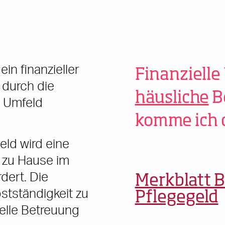
in finanzieller
Finanzielle
 durch die
häusliche
B
n Umfeld
komme ich 
ld wird eine
 zu Hause im
dert. Die
Merkblatt 
stständigkeit zu
Pflegegeld
uelle Betreuung