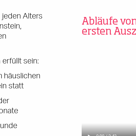
jeden Alters
Abläufe von
nstein,
ersten Aus
en
füllt sein:
m häuslichen
n statt
der
Monate
Stunde