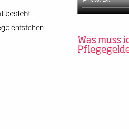
t besteht
ege entstehen
Was muss ic
Pflegegeld