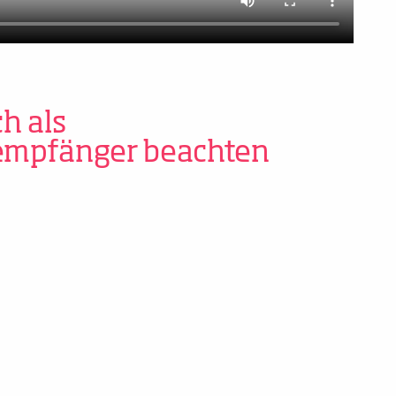
h als
empfänger beachten