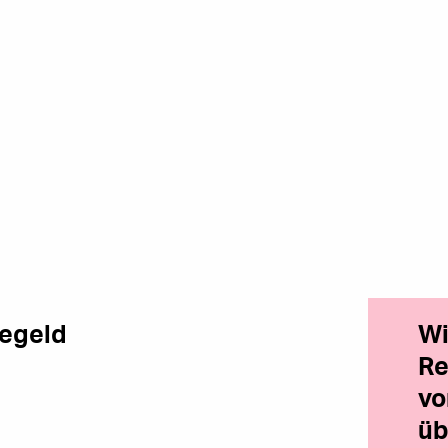
gegeld
Wi
Re
vo
üb