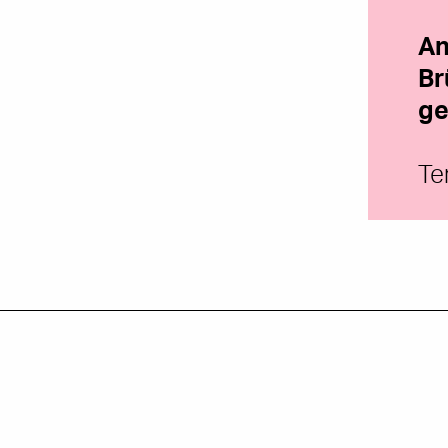
An
Br
ge
Te